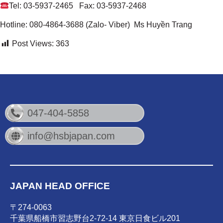
Tel: 03-5937-2465 Fax: 03-5937-2468
Hotline: 080-4864-3688 (Zalo- Viber) Ms Huyền Trang
Post Views:
363
047-404-5858
info@hsbjapan.com
JAPAN HEAD OFFICE
〒274-0063
千葉県船橋市習志野台2-72-14 東京日食ビル201