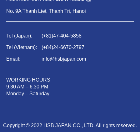
No. 9A Thanh Liet, Thanh Tri, Hanoi
Tel (Japan):
(
+81)47-404-5858
Tel (Vietnam):
(
+84)
24-6670-2797
Email:
info@hsbjapan.com
WORKING HOURS
9.30 AM – 6.30 PM
Monday – Saturday
Copyright © 2022 HSB JAPAN CO., LTD. All rights reserved.