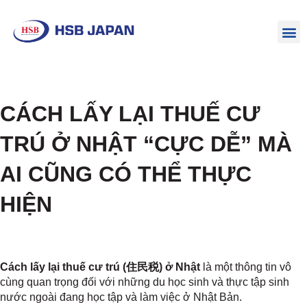
CÁCH LẤY LẠI THUẾ CƯ
TRÚ Ở NHẬT “CỰC DỄ” MÀ
AI CŨNG CÓ THỂ THỰC
HIỆN
Cách lấy lại thuế cư trú (住民税) ở Nhật
là một thông tin vô
cùng quan trọng đối với những du học sinh và thực tập sinh
nước ngoài đang học tập và làm việc ở Nhật Bản.