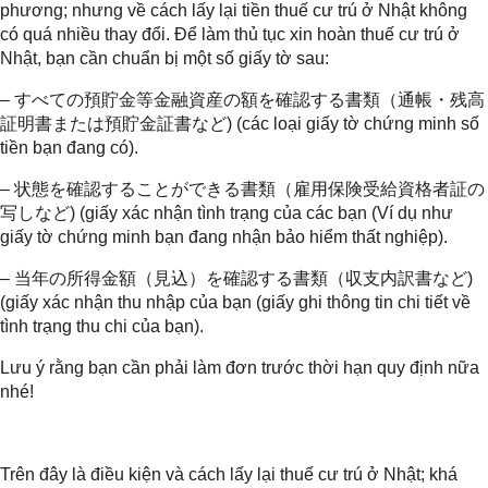
phương; nhưng về cách lấy lại tiền thuế cư trú ở Nhật không
có quá nhiều thay đổi. Để làm thủ tục xin hoàn thuế cư trú ở
Nhật, bạn cần chuẩn bị một số giấy tờ sau:
– すべての預貯金等金融資産の額を確認する書類（通帳・残高
証明書または預貯金証書など)
(các loại giấy tờ chứng minh số
tiền bạn đang có).
– 状態を確認することができる書類（雇用保険受給資格者証の
写しなど)
(giấy xác nhận tình trạng của các bạn (Ví dụ như
giấy tờ chứng minh bạn đang nhận bảo hiểm thất nghiệp).
– 当年の所得金額（見込）を確認する書類（収支内訳書など)
(giấy xác nhận thu nhập của bạn (giấy ghi thông tin chi tiết về
tình trạng thu chi của bạn).
Lưu ý rằng bạn cần phải làm đơn trước thời hạn quy định nữa
nhé!
Trên đây là điều kiện và cách lấy lại thuế cư trú ở Nhật; khá