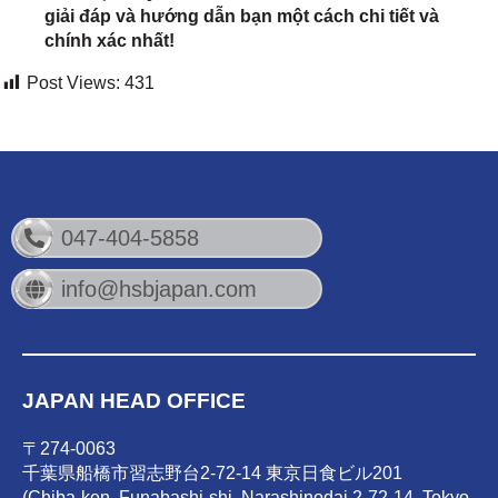
giải đáp và hướng dẫn bạn một cách chi tiết và
chính xác nhất!
Post Views:
431
047-404-5858
info@hsbjapan.com
JAPAN HEAD OFFICE
〒274-0063
千葉県船橋市習志野台2-72-14 東京日食ビル201
(Chiba-ken, Funabashi-shi, Narashinodai 2-72-14, Tokyo