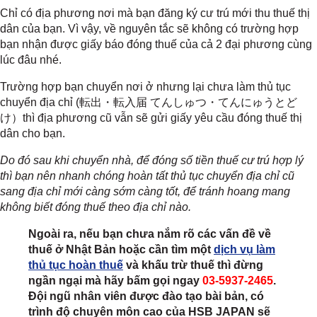
Chỉ có địa phương nơi mà bạn đăng ký cư trú mới thu thuế thị
dân của bạn. Vì vậy, về nguyên tắc sẽ không có trường hợp
bạn nhận được giấy báo đóng thuế của cả 2 đại phương cùng
lúc đâu nhé.
Trường hợp bạn chuyển nơi ở nhưng lại chưa làm thủ tục
chuyển địa chỉ (転出・転入届 てんしゅつ・てんにゅうとど
け）thì địa phương cũ vẫn sẽ gửi giấy yêu cầu đóng thuế thị
dân cho bạn.
Do đó sau khi chuyển nhà, để đóng số tiền thuế cư trú hợp lý
thì bạn nên nhanh chóng hoàn tất thủ tục chuyển địa chỉ cũ
sang địa chỉ mới càng sớm càng tốt, để tránh hoang mang
không biết đóng thuế theo địa chỉ nào.
Ngoài ra, nếu bạn chưa nắm rõ các vấn đề về
thuế ở Nhật Bản hoặc cần tìm một
dịch vụ làm
thủ tục hoàn thuế
và khấu trừ thuế thì đừng
ngần ngại mà hãy bấm gọi ngay
03-5937-2465
.
Đội ngũ nhân viên được đào tạo bài bản, có
trình độ chuyên môn cao của HSB JAPAN sẽ