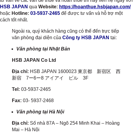
tư vấn về các vấn đề thuế và hoàn thuế thì hãy liên hệ ngay với
HSB JAPAN
qua
Website:
https://hoanthue.hsbjapan.com/
hoặc
Hotline:
03-5937-2465
để được tư vấn và hỗ trợ một
cách tốt nhất.
Ngoài ra, quý khách hàng cũng có thể đến trực tiếp
văn phòng đại diện của
Công ty HSB JAPAN
tại:
Văn phòng tại Nhật Bản
HSB JAPAN Co Ltd
Địa chỉ:
HSB JAPAN 1600023 東京都 新宿区 西
新宿 7ー6ー8 アイアイ ビル 3F
Tel:
03-5937-2465
Fax:
03- 5937-2468
Văn phòng tại Hà Nội
Địa chỉ:
Số nhà 87A – Ngõ 254 Minh Khai – Hoàng
Mai – Hà Nội