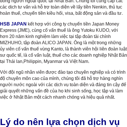
đồng người ngoại quốc tại Nhật Bản. Chúng tôi cung cấp các
các dịch tư vấn và hỗ trợ toàn diện về lấy tiền Nenkin, thủ tục
hoàn thuế, chuyển tiền kiều hối, visa, bất động sản và đầu tư.
HSB JAPAN
kết hợp với công ty chuyển tiền Japan Money
Express (JME), cùng cố vấn thuế là ông Yutoku KUDO, với
hơn 20 năm kinh nghiệm làm việc tại tập đoàn tài chính
MIZHUHO, tập đoàn ALICO JAPAN. Ông là một trong những
ủy viên cố vấn thuế vùng Kanto, là thành viên hội liên đoàn luật
sư quốc tế, là cố vấn luật, thuế cho các doanh nghiệp Nhật Bản
tại Thái lan,Philippin, Myanmar và Việt Nam.
Với đội ngũ nhân viên được đào tạo chuyên nghiệp và có trình
độ chuyên môn cao của mình, chúng tôi đã hỗ trợ hàng nghìn
người nước ngoài với các dịch vụ toàn diện và đáng tin cậy để
giải quyết những vấn đề của họ khi sinh sống, học tập và làm
việc ở Nhật Bản một cách nhanh chóng và hiệu quả nhất.
Lý do nên lựa chọn dịch vụ