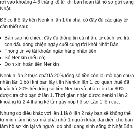
rơi vào khoảng 4-6 tháng kể từ khi bạn hoàn tất hồ sơ gửi sang
Nhật.
Để có thể lấy tiền Nenkin lần 1 thì phải có đầy đủ các giấy tờ
cần thiết sau:
Bản sao hộ chiếu: đầy đủ thông tin cá nhân, tư cách lưu trú,
con dấu đóng chiện ngày cuối cùng rời khỏi Nhật Bản
Thông tin về tài khoản ngân hàng nhận tiền
Sổ Nenkin (nếu có)
Đơn xin hoàn tiền Nenkin
Nenkin lần 2 thực chất là 20% tổng số tiền còn lại mà bạn chưa
nhận lần 1 bởi khi bạn lấy tiền Nenkin lần 1, cơ quan thuế đã
khấu trừ 20% trên tổng số tiền Nenkin và phần còn lại 80%
được trả cho bạn ở lần 1. Thời gian nhận được nenkin lần 2
khoảng từ 2-4 tháng kể từ ngày nộp hồ sơ Lần 1 lên cục.
Nhưng có điều khác với lần 1 là ở lần 2 này bạn sẽ không thể
tự mình làm hồ sơ mà phải nhờ 1 người khác đại diện cho bạn
làm hồ sơ xin lại và người đó phải đang sinh sống ở Nhật Bản.