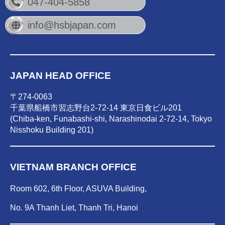
047-404-5858
info@hsbjapan.com
JAPAN HEAD OFFICE
〒274-0063
千葉県船橋市習志野台2-72-14 東京日食ビル201
(Chiba-ken, Funabashi-shi, Narashinodai 2-72-14, Tokyo
Nisshoku Building 201)
VIETNAM BRANCH OFFICE
Room 602, 6th Floor, ASUVA Building,
No. 9A Thanh Liet, Thanh Tri, Hanoi