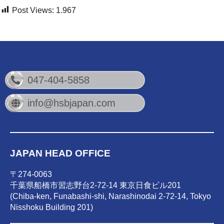
Post Views:
1.967
047-404-5858
info@hsbjapan.com
JAPAN HEAD OFFICE
〒274-0063
千葉県船橋市習志野台2-72-14 東京日食ビル201
(Chiba-ken, Funabashi-shi, Narashinodai 2-72-14, Tokyo
Nisshoku Building 201)