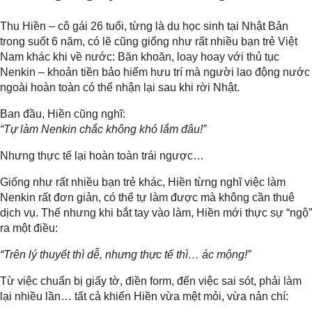
Thu Hiền – cô gái 26 tuổi, từng là du học sinh tại Nhật Bản
trong suốt 6 năm, có lẽ cũng giống như rất nhiều bạn trẻ Việt
Nam khác khi về nước: Băn khoăn, loay hoay với thủ tục
Nenkin – khoản tiền bảo hiểm hưu trí mà người lao động nước
ngoài hoàn toàn có thể nhận lại sau khi rời Nhật.
Ban đầu, Hiền cũng nghĩ:
“Tự làm Nenkin chắc không khó lắm đâu!”
Nhưng thực tế lại hoàn toàn trái ngược…
Giống như rất nhiều bạn trẻ khác, Hiền từng nghĩ việc làm
Nenkin rất đơn giản, có thể tự làm được mà không cần thuê
dịch vụ. Thế nhưng khi bắt tay vào làm, Hiền mới thực sự “ngộ”
ra một điều:
“Trên lý thuyết thì dễ, nhưng thực tế thì… ác mộng!”
Từ việc chuẩn bị giấy tờ, điền form, đến việc sai sót, phải làm
lại nhiều lần… tất cả khiến Hiền vừa mệt mỏi, vừa nản chí: