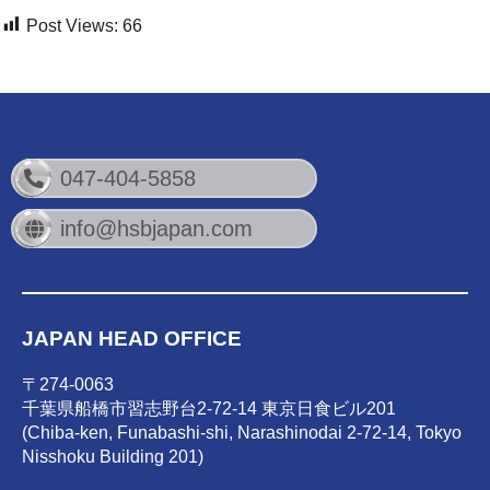
Post Views:
66
047-404-5858
info@hsbjapan.com
JAPAN HEAD OFFICE
〒274-0063
千葉県船橋市習志野台2-72-14 東京日食ビル201
(Chiba-ken, Funabashi-shi, Narashinodai 2-72-14, Tokyo
Nisshoku Building 201)