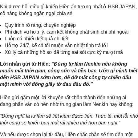
Khi được hỏi điều gì khiến Hiền ấn tượng nhất ở HSB JAPAN,
cô nàng không ngần ngại chia sẻ:
Quy trình rõ ràng, chuyên nghiệp
Phí dịch vụ hợp lý, cam kết không phát sinh chi phí ngoài
Luôn có phiếu kết quả chi tiết
Hỗ trợ 24/7, kể cả tối muộn vẫn nhiệt tình trả lời
Xử lý cả những hồ sơ đã từng sai sót cực kỳ mượt mà
Lời nhắn gửi từ Hiền:
“Đừng tự làm Nenkin nếu không
muốn mất thời gian, công sức và tiền bạc. Ước gì mình biết
đến HSB JAPAN sớm hơn, để đỡ mất công tự chiến đấu
một mình với đống giấy tờ đau đầu đó.”
Hiền gửi gắm một lời khuyên rất chân thành đến những ai
đang phân vân có nên nhờ trung gian làm Nenkin hay không:
“Đừng nghĩ là tự làm sẽ tiết kiệm được tiền. Thực tế, một lỗi nhỏ
thôi cũng sẽ khiến bạn mất rất nhiều thứ hơn bạn nghĩ.”
Và nếu được chọn lại từ đầu, Hiền chắc chắn sẽ tìm đến một