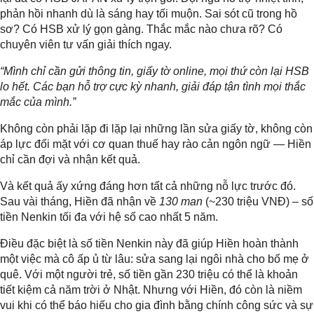
phản hồi nhanh dù là sáng hay tối muộn. Sai sót cũ trong hồ
sơ? Có HSB xử lý gọn gàng. Thắc mắc nào chưa rõ? Có
chuyên viên tư vấn giải thích ngay.
“Mình chỉ cần gửi thông tin, giấy tờ online, mọi thứ còn lại HSB
lo hết. Các bạn hỗ trợ cực kỳ nhanh, giải đáp tận tình mọi thắc
mắc của mình.”
Không còn phải lặp đi lặp lại những lần sửa giấy tờ, không còn
áp lực đối mặt với cơ quan thuế hay rào cản ngôn ngữ — Hiền
chỉ cần đợi và nhận kết quả.
Và kết quả ấy xứng đáng hơn tất cả những nỗ lực trước đó.
Sau vài tháng, Hiền đã nhận về
130 man
(~230 triệu VNĐ) – số
tiền Nenkin tối đa với hệ số cao nhất 5 năm.
Điều đặc biệt là số tiền Nenkin này đã giúp Hiền hoàn thành
một việc mà cô ấp ủ từ lâu: sửa sang lại ngôi nhà cho bố mẹ ở
quê. Với một người trẻ, số tiền gần 230 triệu có thể là khoản
tiết kiệm cả năm trời ở Nhật. Nhưng với Hiền, đó còn là niềm
vui khi có thể báo hiếu cho gia đình bằng chính công sức và sự