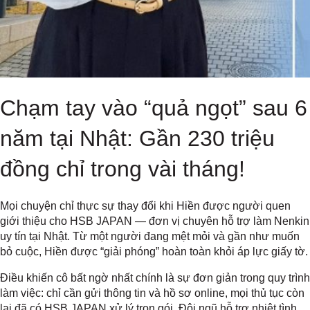
Chạm tay vào “quả ngọt” sau 6
năm tại Nhật: Gần 230 triệu
đồng chỉ trong vài tháng!
Mọi chuyện chỉ thực sự thay đổi khi Hiền được người quen
giới thiệu cho HSB JAPAN — đơn vị chuyên hỗ trợ làm Nenkin
uy tín tại Nhật. Từ một người đang mệt mỏi và gần như muốn
bỏ cuộc, Hiền được “giải phóng” hoàn toàn khỏi áp lực giấy tờ.
Điều khiến cô bất ngờ nhất chính là sự đơn giản trong quy trình
làm việc: chỉ cần gửi thông tin và hồ sơ online, mọi thủ tục còn
lại đã có HSB JAPAN xử lý trọn gói. Đội ngũ hỗ trợ nhiệt tình,