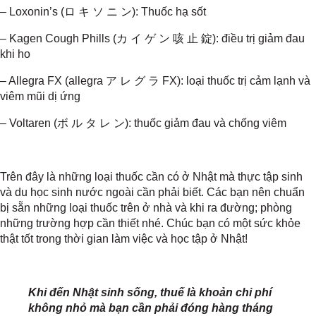
– Loxonin’s (
ロ
キ
ソ
ニ
ン
): Thuốc hạ sốt
– Kagen Cough Phills (
カ
イ
ゲ
ン
咳
止
錠
): điều trị giảm đau
khi ho
– Allegra FX (allegra
ア
レ
グ
ラ
FX): loại thuốc trị cảm lạnh và
viêm mũi dị ứng
– Voltaren (
ボ
ル
タ
レ
ン
): thuốc giảm đau và chống viêm
Trên đây là những loại thuốc cần có ở Nhật mà thực tập sinh
và du học sinh nước ngoài cần phải biết. Các bạn nên chuẩn
bị sẵn những loại thuốc trên ở nhà và khi ra đường; phòng
những trường hợp cần thiết nhé. Chúc bạn có một sức khỏe
thật tốt trong thời gian làm việc và học tập ở Nhật!
Khi đến Nhật sinh sống, thuế là khoản chi phí
không nhỏ mà bạn cần phải đóng hàng tháng