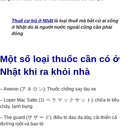
Thuế cư trú ở Nhật
là loại thuế mà bất cứ ai sống
ở Nhật dù là người nước ngoài cũng cần phải
đóng
Một số loại thuốc cần có ở
Nhật khi ra khỏi nhà
– Aneron (
ア
ネ
ロ
ン
): Thuốc chống say tàu xe
– Loper Mac Satto (
ロ
ペ
ラ
マ
ッ
ク
サ
ッ
ト
): chữa trị tiêu
chảy, lạnh bụng
– The guard (
ザ
ザ
ー
ド
): điều trị đau dạ dày, cải thiện cả
đường ruột và bao tử